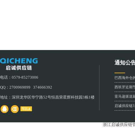
通知公
电话：0579-85273006
巴西海外仓
西班牙近期
QQ：2700969899 374666392
亚马逊派送
地址：深圳龙华区华宁路52号恒昌荣星辉科技园3栋1楼
启诚供应链
51La
浙江启诚供应链管理有限