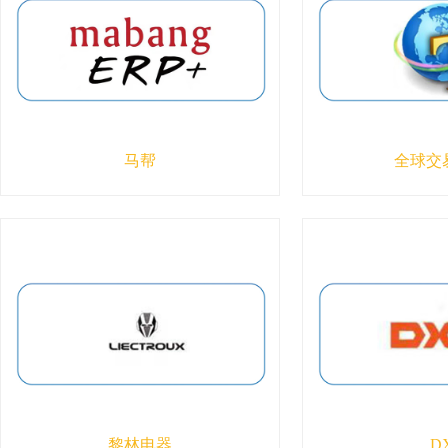
马帮
全球交
黎林电器
D