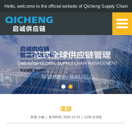
Hello, welcome to the official website of Qicheng Supply Chain
Management Co., Ltd.!
0579-85273006
速脉
来源:小编 | 发布时间: 2019-12-24 |
1108
次浏览