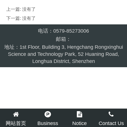
上一篇: 没有了
下一篇: 没有了
电话：0579-85273006
邮箱：
地址：1st Floor, Building 3, Hengchang Rongxinghui
Science and Technology Park, 52 Huaning Road,
Longhua District, Shenzhen
网站首页
Business
Notice
Contact Us