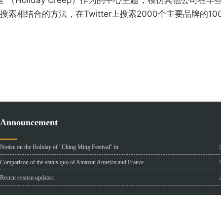
延”（Holiday Creep）作为的中心主题，模仿其他公
索相结合的方法，在Twitter上搜索2000个主要品牌的1
Announcement
Notice on the Holiday of "Ching Ming Festival" in
Comparison of the status quo of Amazon America and France
Recent system updates: