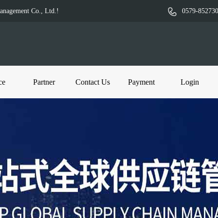
Management Co., Ltd.!
0579-85273
ce
Partner
Contact Us
Payment
Login