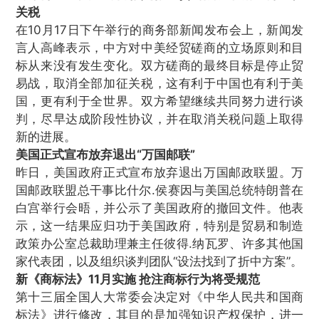
关税
在10月17日下午举行的商务部新闻发布会上，新闻发
言人高峰表示，中方对中美经贸磋商的立场原则和目
标从来没有发生变化。双方磋商的最终目标是停止贸
易战，取消全部加征关税，这有利于中国也有利于美
国，更有利于全世界。双方希望继续共同努力进行谈
判，尽早达成阶段性协议，并在取消关税问题上取得
新的进展。
美国正式宣布放弃退出“万国邮联”
昨日，美国政府正式宣布放弃退出万国邮政联盟。万
国邮政联盟总干事比什尔.侯赛因与美国总统特朗普在
白宫举行会晤，并公示了美国政府的撤回文件。他表
示，这一结果应归功于美国政府，特别是贸易和制造
政策办公室总裁助理兼主任彼得.纳瓦罗、许多其他国
家代表团，以及组织谈判团队“设法找到了折中方案”。
新《商标法》11月实施 抢注商标行为将受规范
第十三届全国人大常委会决定对《中华人民共和国商
标法》进行修改，其目的是加强知识产权保护，进一