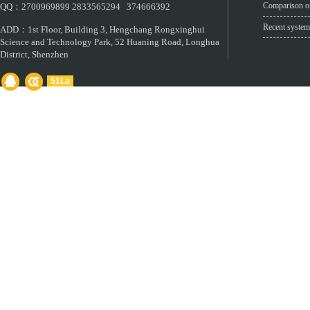
Comparison of
QQ：2700969899 2833565294 374666392
Recent system
ADD：1st Floor, Building 3, Hengchang Rongxinghui
Science and Technology Park, 52 Huaning Road, Longhua
District, Shenzhen
51La