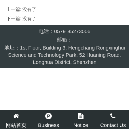
上一篇: 没有了
下一篇: 没有了
电话：0579-85273006
邮箱：
地址：1st Floor, Building 3, Hengchang Rongxinghui
Science and Technology Park, 52 Huaning Road,
Longhua District, Shenzhen
网站首页
Business
Notice
Contact Us