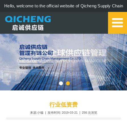
Hello, welcome to the official website of Qicheng Supply Chain
Management Co., Ltd.!
0579-85273006
行业低资费
来源:小编 | 发布时间: 2019-03-21 |
256
次浏览